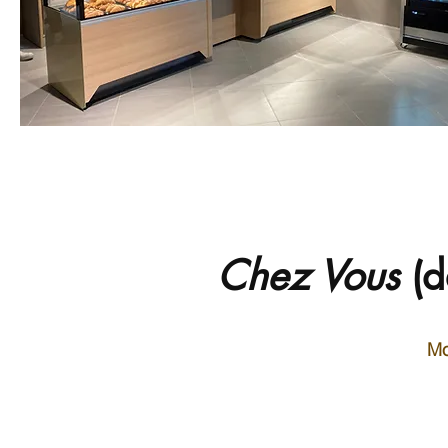
Chez Vous
(d
Mo