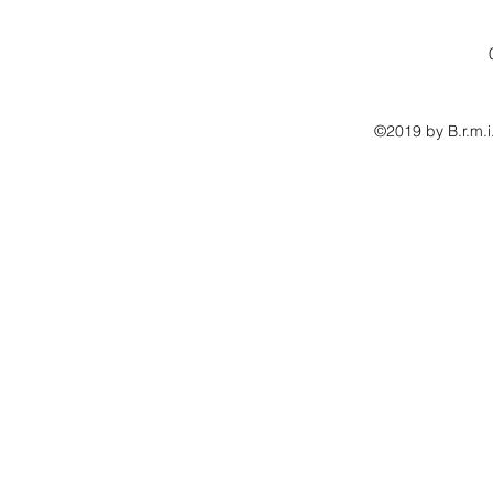
©2019 by B.r.m.i